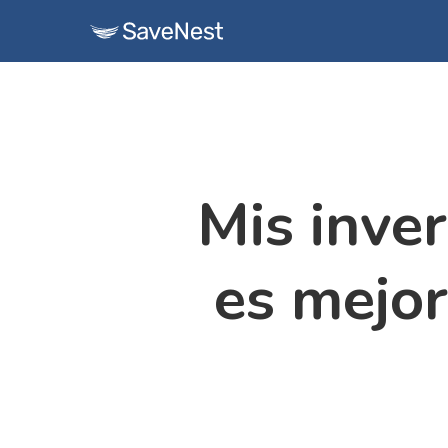
Skip
to
main
content
Mis inve
es mejor