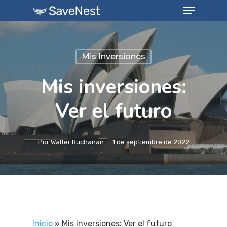
Menu
Skip
to
Close
main
Menu
content
Mis Inversiones
Mis inversiones:
Ver el futuro
Por
Walter Buchanan
1 de septiembre de 2022
Inicio
»
Mis inversiones: Ver el futuro