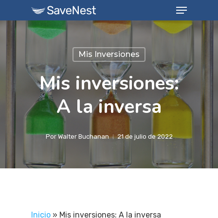
Menu
Skip
to
Close
main
Menu
content
Mis Inversiones
Mis inversiones:
A la inversa
Por
Walter Buchanan
21 de julio de 2022
Inicio
»
Mis inversiones: A la inversa